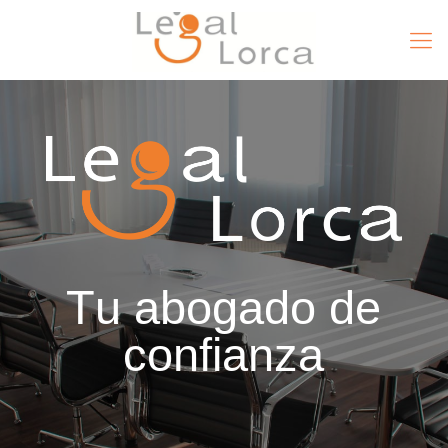
T
u
a
b
o
g
a
d
o
d
e
c
o
n
f
i
a
n
z
a