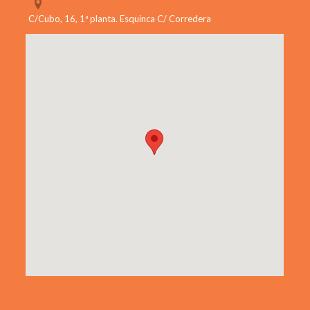
C/Cubo, 16, 1ª planta. Esquinca C/ Corredera