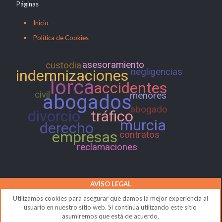
Páginas
Inicio
Política de Cookies
asesoramiento
custodia
negligencias
indemnizaciones
lorca
accidentes
civil
menores
abogados
abogado
divorcio
tráfico
murcia
derecho
empresas
contratos
reclamaciones
AVISO LEGAL
Utilizamos cookies para asegurar que damos la mejor experiencia al
usuario en nuestro sitio web. Si continúa utilizando este sitio
asumiremos que está de acuerdo.